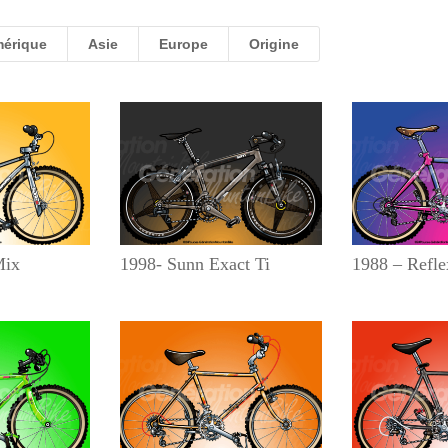
érique
Asie
Europe
Origine
Mix
1998- Sunn Exact Ti
1988 – Refl