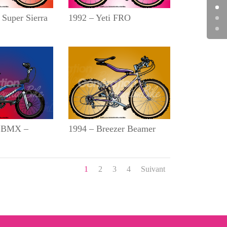
 Super Sierra
1992 – Yeti FRO
n BMX –
1994 – Breezer Beamer
1
2
3
4
Suivant