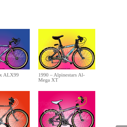
ex ALX99
1990 – Alpinestars Al-
Mega XT