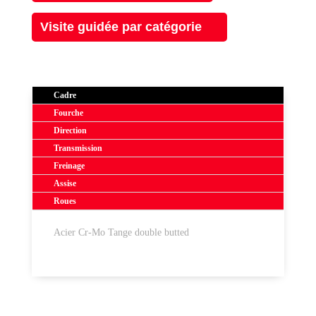
Visite guidée par catégorie
Cadre
Fourche
Direction
Transmission
Freinage
Assise
Roues
Acier Cr-Mo Tange double butted