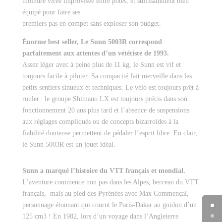
moindre virée improvisée entre potes, et suffisamment bien
équipé pour faire ses
premiers pas en compet sans exploser son budget.
Énorme best seller, Le Sunn 5003R correspond
parfaitement aux attentes d’un vététiste de 1993.
Assez léger avec à peine plus de 11 kg, le Sunn est vif et
toujours facile à piloter. Sa compacité fait merveille dans les
petits sentiers sinueux et techniques. Le vélo est toujours prêt à
rouler : le groupe Shimano LX est toujours précis dans son
fonctionnement 20 ans plus tard et l’absence de suspensions
aux réglages compliqués ou de concepts bizarroïdes à la
fiabilité douteuse permettent de pédaler l’esprit libre. En clair,
le Sunn 5003R est un jouet idéal.
Sunn a marqué l’histoire du VTT français et mondial.
L’aventure commence non pas dans les Alpes, berceau du VTT
français, mais au pied des Pyrénées avec Max Commençal,
personnage étonnant qui courut le Paris-Dakar au guidon d’un
125 cm3 ! En 1982, lors d’un voyage dans l’Angleterre