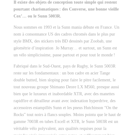
Il existe des objets de conception
toute simple qui restent
pourtant charismatiques
: des Converse, une bonne vieille
Cox’… ou le Sunn 5003R.
Nous sommes en 1993 et la Sunn mania débute en France. Un
nom à consonnance US des cadres chromés dans le plus pur
style BMX, des stickers très BD dessinés par Zoobab, une
géométrie d’inspiration Jo Murray… et surtout, un Sunn est
un vélo simplicissime, passe partout et pour tout le monde !
Fabriqué dans le Sud-Ouest, pays de Rugby, le Sunn 5003R
reste sur les fondamentaux : un bon cadre en acier Tange
double butted, bien sloping pour faire le pitre facilement, le
tout nouveau groupe Shimano Deore LX M560, presque aussi
bien que le luxueux et inabordable XTR, avec des manettes
rapidfire et dérailleur avant avec indexation hyperdrive, des
accessoires estampillés Sunn et les pneus Hutchinson “On the
Rocks” tout noirs à flancs souples. Moins pointu que le haut de
gamme 7003R en tubes Excell et XTR, le Sunn 5003R est un
véritable vélo polyvalent, aux qualités requises pour la