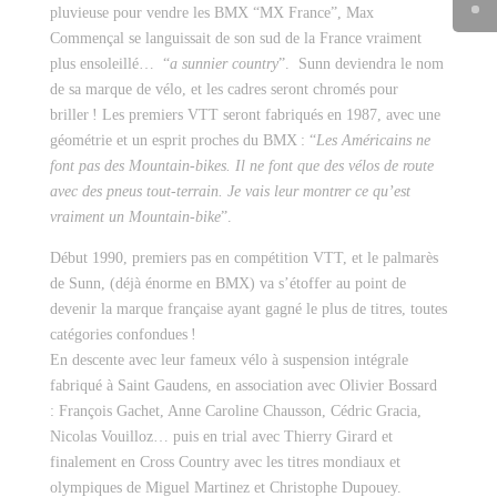
pluvieuse pour vendre les BMX “MX France”, Max
Commençal se languissait de son sud de la France vraiment
plus ensoleillé… “
a sunnier country
”. Sunn deviendra le nom
de sa marque de vélo, et les cadres seront chromés pour
briller ! Les premiers VTT seront fabriqués en 1987, avec une
géométrie et un esprit proches du BMX : “
Les Américains ne
font pas des Mountain-bikes. Il ne font que des vélos de route
avec des pneus tout-terrain. Je vais leur montrer ce qu’est
vraiment un Mountain-bike
”.
Début 1990, premiers pas en compétition VTT, et le palmarès
de Sunn, (déjà énorme en BMX) va s’étoffer au point de
devenir la marque française ayant gagné le plus de titres, toutes
catégories confondues !
En descente avec leur fameux vélo à suspension intégrale
fabriqué à Saint Gaudens, en association avec Olivier Bossard
: François Gachet, Anne Caroline Chausson, Cédric Gracia,
Nicolas Vouilloz… puis en trial avec Thierry Girard et
finalement en Cross Country avec les titres mondiaux et
olympiques de Miguel Martinez et Christophe Dupouey.