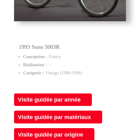
1993 Sunn 5003R
Conception :
France
Réalisation :
-
Catégorie :
Vintage (1990-1996)
Visite guidée par année
Visite guidée par matériaux
Visite guidée par origine