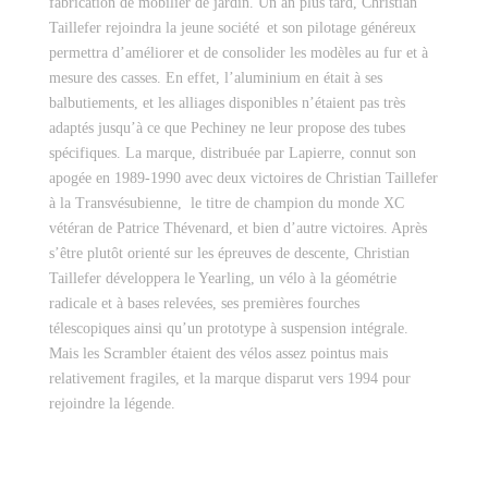
fabrication de mobilier de jardin. Un an plus tard, Christian
Taillefer rejoindra la jeune société et son pilotage généreux
permettra d’améliorer et de consolider les modèles au fur et à
mesure des casses. En effet, l’aluminium en était à ses
balbutiements, et les alliages disponibles n’étaient pas très
adaptés jusqu’à ce que Pechiney ne leur propose des tubes
spécifiques. La marque, distribuée par Lapierre, connut son
apogée en 1989-1990 avec deux victoires de Christian Taillefer
à la Transvésubienne, le titre de champion du monde XC
vétéran de Patrice Thévenard, et bien d’autre victoires. Après
s’être plutôt orienté sur les épreuves de descente, Christian
Taillefer développera le Yearling, un vélo à la géométrie
radicale et à bases relevées, ses premières fourches
télescopiques ainsi qu’un prototype à suspension intégrale.
Mais les Scrambler étaient des vélos assez pointus mais
relativement fragiles, et la marque disparut vers 1994 pour
rejoindre la légende.