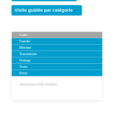
Visite guidée par catégorie
Cadre
Fourche
Direction
Transmission
Freinage
Assise
Roues
Aluminium 6106 Pechiney