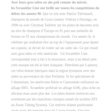
Avec leurs gros tubes en alu poli comme du miroir,
les Scrambler Line ont brillé sur toutes les compétitions du
début des années 90
.
Que ce soit avec Patrice Thévenard,
champion du monde de Cross country Vétéran à Durango, en
1990 ou avec Christian Taillefer sur les pistes de descente avec
un titre de champion d’Europe en 91 puis une médaille de
bronze en 93 aux championnats du monde. Ces années là, le
vététiste qui souhaitait être au top de l’équipement pour épater
ses copains, se devait de rouler sur un cadre alu. Ce qui rimait
avec gros tubes et vélo américain. Un Scrambler Line
correspondait tout à fait à la mouvance, mais à un détail près :
cette marque est bel et bien française. Distribués par Lapierre,
ces vélos étaient fabriqués dans la région lyonnaise avec des
tubes en provenance de chez Pechiney. Si les spécialistes de
l’aluminium, les américains Klein et Cannondale utilisaient un
alliage 6061, Scrambler préférait un alliage 6106, plus riche en
silicium mais aussi plus dur. Les tubes étaient renforcés aux
extrémités par des manchons coniques usinés (le système ATS
ou Azote Tubing System). Ces renforts étaient positionnés
après avoir été trempés dans de l’azote liquide. Une fois