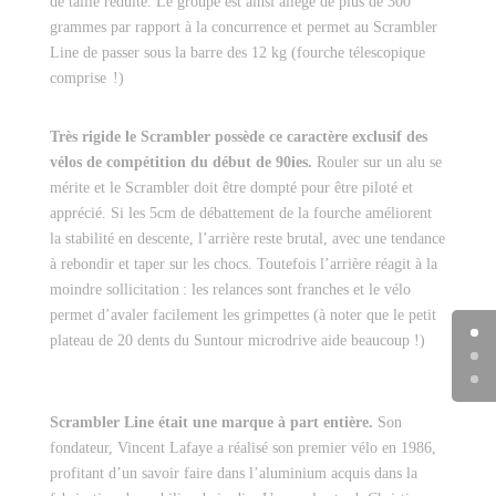
de taille réduite. Le groupe est ainsi allégé de plus de 300
grammes par rapport à la concurrence et permet au Scrambler
Line de passer sous la barre des 12 kg (fourche télescopique
comprise !)
Très rigide le Scrambler possède ce caractère exclusif des
vélos de compétition du début de 90ies.
Rouler sur un alu se
mérite et le Scrambler doit être dompté pour être piloté et
apprécié. Si les 5cm de débattement de la fourche améliorent
la stabilité en descente, l’arrière reste brutal, avec une tendance
à rebondir et taper sur les chocs. Toutefois l’arrière réagit à la
moindre sollicitation : les relances sont franches et le vélo
permet d’avaler facilement les grimpettes (à noter que le petit
plateau de 20 dents du Suntour microdrive aide beaucoup !)
Scrambler Line était une marque à part entière
.
Son
fondateur, Vincent Lafaye a réalisé son premier vélo en 1986,
profitant d’un savoir faire dans l’aluminium acquis dans la