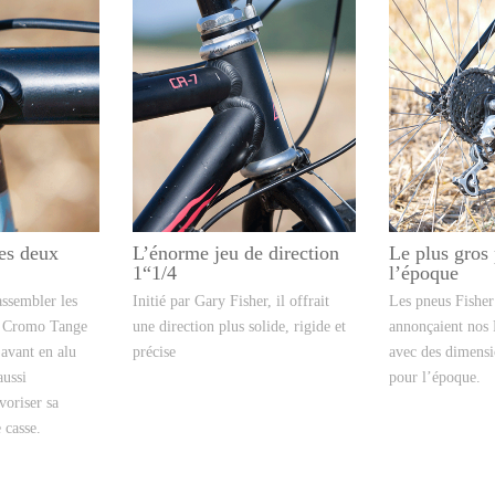
des deux
L’énorme jeu de direction
Le plus gros
1“1/4
l’époque
assembler les
Initié par Gary Fisher, il offrait
Les pneus Fisher
n Cromo Tange
une direction plus solide, rigide et
annonçaient nos 
 avant en alu
précise
avec des dimens
aussi
pour l’époque.
voriser sa
 casse.