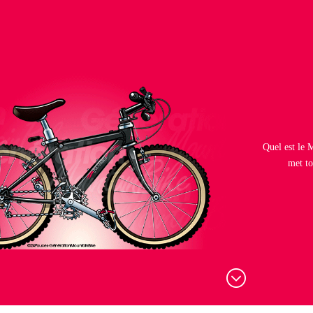
Quel est le 
met to
;