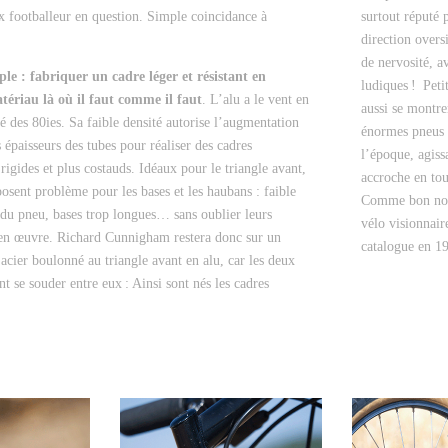
 footballeur en question. Simple coincidance à
surtout réputé 
direction overs
de nervosité, a
ple : fabriquer un cadre léger et résistant en
ludiques ! Petit
atériau là où il faut comme il faut
. L’alu a le vent en
aussi se montre
é des 80ies. Sa faible densité autorise l’augmentation
énormes pneus 
 épaisseurs des tubes pour réaliser des cadres
l’époque, agiss
rigides et plus costauds. Idéaux pour le triangle avant,
accroche en tou
posent problème pour les bases et les haubans : faible
Comme bon nomb
du pneu, bases trop longues… sans oublier leurs
vélo visionnair
e en œuvre. Richard Cunnigham restera donc sur un
catalogue en 1
 acier boulonné au triangle avant en alu, car les deux
t se souder entre eux : Ainsi sont nés les cadres