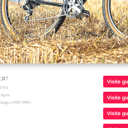
 CR7
Visite g
:
USA
:
Japon
Visite g
intage (1990-1996)
Visite g