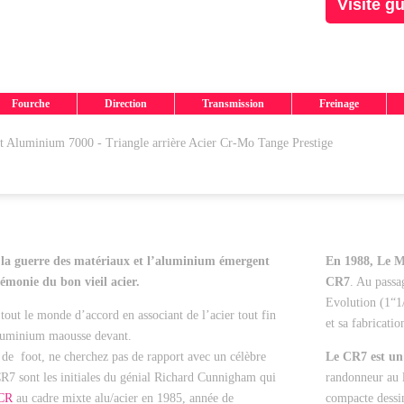
Visite g
Fourche
Direction
Transmission
Freinage
t Aluminium 7000 - Triangle arrière Acier Cr-Mo Tange Prestige
 la guerre des matériaux et l’aluminium émergent
En 1988, Le M
gémonie du bon vieil acier.
CR7
. Au passa
Evolution (1“1/
out le monde d’accord en associant de l’acier tout fin
et sa fabricati
’aluminium maousse devant.
 de foot, ne cherchez pas de rapport avec un célèbre
Le CR7 est un 
CR7 sont les initiales du génial Richard Cunnigham qui
randonneur au 
CR
au cadre mixte alu/acier en 1985, année de
compacte dessi