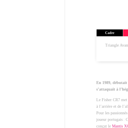
Cadre
Triangle Avan
En 1989, débutait
s’attaquait à l’hé
Le Fisher CR7 met t
à l’arrière et de l
Pour les passionnés
joueur portugais : 
conçut le
Mantis X