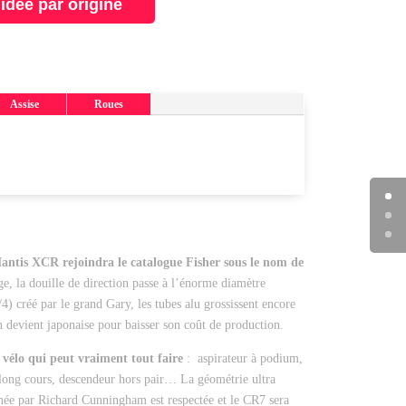
uidée par origine
Assise
Roues
antis XCR rejoindra le catalogue Fisher sous le nom de
ge, la douille de direction passe à l’énorme diamètre
4) créé par le grand Gary, les tubes alu grossissent encore
on devient japonaise pour baisser son coût de production.
vélo qui peut vraiment tout faire
: aspirateur à podium,
long cours, descendeur hors pair… La géométrie ultra
née par Richard Cunningham est respectée et le CR7 sera