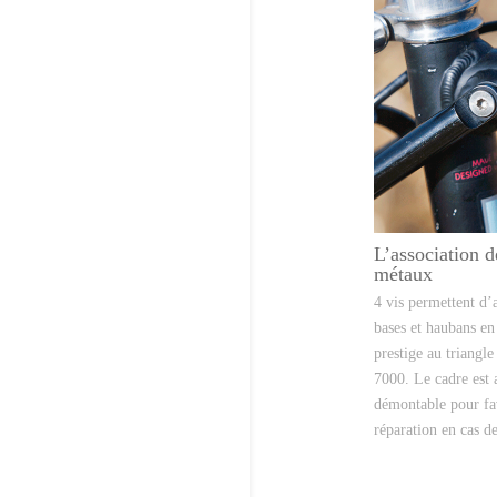
L’association 
métaux
4 vis permettent d’
bases et haubans e
prestige au triangle
7000. Le cadre est 
démontable pour fa
réparation en cas de