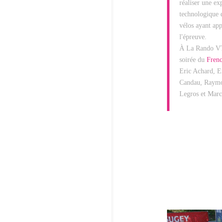
réaliser une ex
technologique 
vélos ayant ap
l'épreuve.
À La Rando VTT
soirée du
Frenc
Eric Achard, E
Candau, Raymon
Legros et Marc